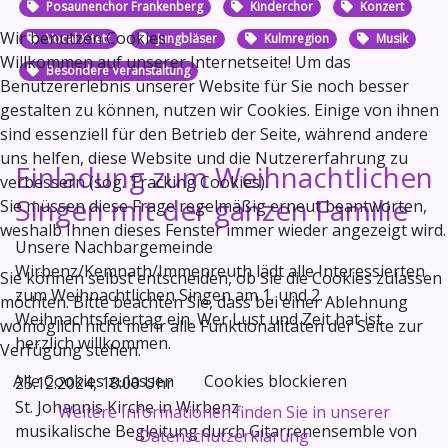
Posaunenchor Frankenberg
Kinderchor
Konzert
Wir benutzen Cookies
Vocal X-tett
Jungbläser
Kulmregion
Musik
Willkommen auf unserer Internetseite! Um das
Besondere Veranstaltung
Benutzererlebnis unserer Website für Sie noch besser
gestalten zu können, nutzen wir Cookies. Einige von ihnen
sind essenziell für den Betrieb der Seite, während andere
uns helfen, diese Website und die Nutzererfahrung zu
Einladung zum Weihnachtlichen
verbessern (sog. Tracking Cookies).
Singen mit der ganzen Familie
Sie müssen diese Frage regelmäßig erneut beantworten,
weshalb Ihnen dieses Fenster immer wieder angezeigt wird.
Unsere Nachbargemeinde
Wirbenz/Kemnath/Immenreuth lädt alle Interessierten
Sie können selbst entscheiden, ob Sie die Cookies zulassen
zum Weihnachtlichen Singen am 1. und 2.
möchten. Bitte beachten Sie, dass bei einer Ablehnung
Weihnachtsfeiertag ein. Wer Lust und Zeit hat ist
womöglich nicht mehr alle Funktionalitäten der Seite zur
herzlich willkommen.
Verfügung stehen.
Alle Cookies zulassen
Cookies blockieren
25.12.2024, 18:00 Uhr
St. Johannis Kirche in Wirbenz
Weitere Informationen finden Sie in unserer
musikalische Begleitung durch Gitarrenensemble von
Datenschutzerklärung