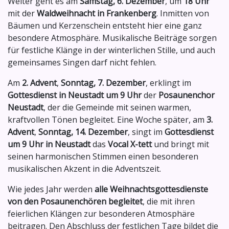
Weiter geht es am
Samstag, 6. Dezember
, um
18 Uhr
mit der
Waldweihnacht in Frankenberg
. Inmitten von
Bäumen und Kerzenschein entsteht hier eine ganz
besondere Atmosphäre. Musikalische Beiträge sorgen
für festliche Klänge in der winterlichen Stille, und auch
gemeinsames Singen darf nicht fehlen.
Am
2. Advent
,
Sonntag, 7. Dezember
, erklingt im
Gottesdienst in Neustadt um 9 Uhr
der
Posaunenchor
Neustadt
, der die Gemeinde mit seinen warmen,
kraftvollen Tönen begleitet. Eine Woche später, am
3.
Advent
,
Sonntag, 14. Dezember
, singt im
Gottesdienst
um 9 Uhr in Neustadt
das
Vocal X-tett
und bringt mit
seinen harmonischen Stimmen einen besonderen
musikalischen Akzent in die Adventszeit.
Wie jedes Jahr werden
alle Weihnachtsgottesdienste
von den Posaunenchören begleitet
, die mit ihren
feierlichen Klängen zur besonderen Atmosphäre
beitragen. Den Abschluss der festlichen Tage bildet die