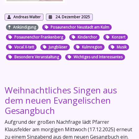
Andreas Walter
24. Dezember 2025
Ankündigung
Posaunenchor Neustadt am Kulm
Posaunenchor Frankenberg
Kinderchor
Konzert
Vocal X-tett
Jungbläser
Kulmregion
Musik
Besondere Veranstaltung
Wichtiges und Interessantes
Weihnachtliches Singen aus
dem neuen Evangelischen
Gesangbuch
Aufgrund der großen Nachfrage lädt Pfarrer
Klausfelder am morgigen Mittwoch (17.12.2025) erneut
zu einem Singabend aus dem neuen Gesangbuch ein.