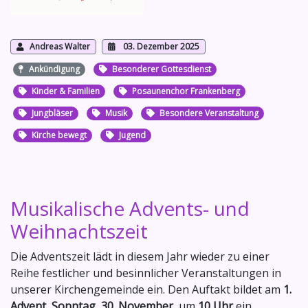
Andreas Walter
03. Dezember 2025
Ankündigung
Besonderer Gottesdienst
Kinder & Familien
Posaunenchor Frankenberg
Jungbläser
Musik
Besondere Veranstaltung
Kirche bewegt
Jugend
Musikalische Advents- und
Weihnachtszeit
Die Adventszeit lädt in diesem Jahr wieder zu einer
Reihe festlicher und besinnlicher Veranstaltungen in
unserer Kirchengemeinde ein. Den Auftakt bildet am
1.
Advent
,
Sonntag, 30. November
, um
10 Uhr
ein