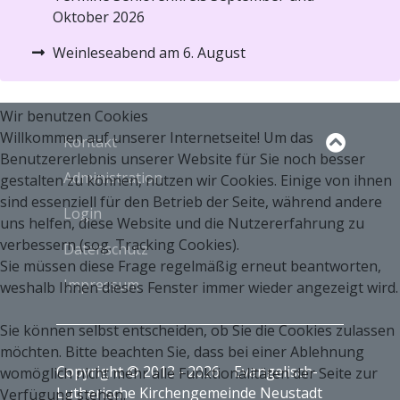
Oktober 2026
Weinleseabend am 6. August
Wir benutzen Cookies
Willkommen auf unserer Internetseite! Um das
Kontakt
Benutzererlebnis unserer Website für Sie noch besser
Administration
gestalten zu können, nutzen wir Cookies. Einige von ihnen
sind essenziell für den Betrieb der Seite, während andere
Login
uns helfen, diese Website und die Nutzererfahrung zu
verbessern (sog. Tracking Cookies).
Datenschutz
Sie müssen diese Frage regelmäßig erneut beantworten,
Impressum
weshalb Ihnen dieses Fenster immer wieder angezeigt wird.
Sie können selbst entscheiden, ob Sie die Cookies zulassen
möchten. Bitte beachten Sie, dass bei einer Ablehnung
Copyright © 2013 - 2026
Evangelisch-
womöglich nicht mehr alle Funktionalitäten der Seite zur
Lutherische Kirchengemeinde Neustadt
Verfügung stehen.