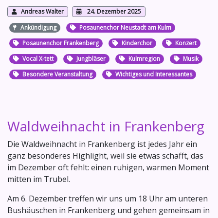
Andreas Walter
24. Dezember 2025
Ankündigung
Posaunenchor Neustadt am Kulm
Posaunenchor Frankenberg
Kinderchor
Konzert
Vocal X-tett
Jungbläser
Kulmregion
Musik
Besondere Veranstaltung
Wichtiges und Interessantes
Waldweihnacht in Frankenberg
Die Waldweihnacht in Frankenberg ist jedes Jahr ein
ganz besonderes Highlight, weil sie etwas schafft, das
im Dezember oft fehlt: einen ruhigen, warmen Moment
mitten im Trubel.
Am 6. Dezember treffen wir uns um 18 Uhr am unteren
Bushäuschen in Frankenberg und gehen gemeinsam in