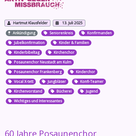
Hartmut Klausfelder
13. Juli 2025
Ankündigung
Seniorenkreis
Konfirmanden
Jubelkonfirmation
Kinder & Familien
Kinderbibeltag
Kirchenchor
Posaunenchor Neustadt am Kulm
Posaunenchor Frankenberg
Kinderchor
Vocal X-tett
Jungbläser
Konfi-Teamer
Kirchenvorstand
Bücherei
Jugend
Wichtiges und Interessantes
60 Jahre Posaunenchor