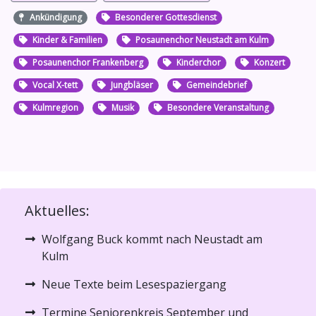
Ankündigung
Besonderer Gottesdienst
Kinder & Familien
Posaunenchor Neustadt am Kulm
Posaunenchor Frankenberg
Kinderchor
Konzert
Vocal X-tett
Jungbläser
Gemeindebrief
Kulmregion
Musik
Besondere Veranstaltung
Aktuelles:
Wolfgang Buck kommt nach Neustadt am
Kulm
Neue Texte beim Lesespaziergang
Termine Seniorenkreis September und