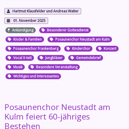
Hartmut Klausfelder und Andreas Walter
01. November 2025
Ankündigung
Besonderer Gottesdienst
Kinder & Familien
Posaunenchor Neustadt am Kulm
Posaunenchor Frankenberg
Kinderchor
Konzert
Vocal X-tett
Jungbläser
Gemeindebrief
Musik
Besondere Veranstaltung
Wichtiges und Interessantes
Posaunenchor Neustadt am
Kulm feiert 60-jähriges
Bestehen