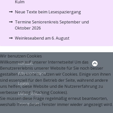
Kulm
Neue Texte beim Lesespaziergang
Termine Seniorenkreis September und
Oktober 2026
Weinleseabend am 6. August
Wir benutzen Cookies
Willkommen auf unserer Internetseite! Um das
Kontakt
Benutzererlebnis unserer Website für Sie noch besser
Administration
gestalten zu können, nutzen wir Cookies. Einige von ihnen
sind essenziell für den Betrieb der Seite, während andere
Login
uns helfen, diese Website und die Nutzererfahrung zu
verbessern (sog. Tracking Cookies).
Datenschutz
Sie müssen diese Frage regelmäßig erneut beantworten,
Impressum
weshalb Ihnen dieses Fenster immer wieder angezeigt wird.