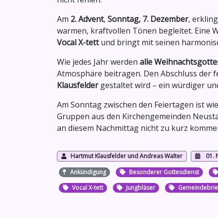
Am
2. Advent
,
Sonntag, 7. Dezember
, erklin
warmen, kraftvollen Tönen begleitet. Eine
Vocal X-tett
und bringt mit seinen harmonis
Wie jedes Jahr werden
alle Weihnachtsgotte
Atmosphäre beitragen. Den Abschluss der fe
Klausfelder
gestaltet wird – ein würdiger u
Am Sonntag zwischen den Feiertagen ist wie
Gruppen aus den Kirchengemeinden Neustad
an diesem Nachmittag nicht zu kurz komme
Hartmut Klausfelder und Andreas Walter
01.
Ankündigung
Besonderer Gottesdienst
Vocal X-tett
Jungbläser
Gemeindebrie