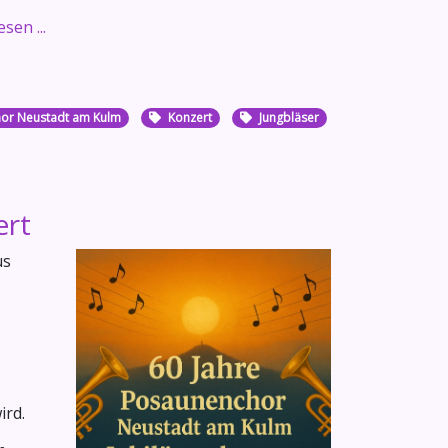
sen ...
or Neustadt am Kulm
Konzert
Jungbläser
ert
us
ird.