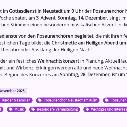
gt im
Gottesdienst in Neustadt um 9 Uhr
der
Posaunenchor 
 Woche später, am
3. Advent
,
Sonntag, 14. Dezember
, singt i
chen Stimmen einen besonderen musikalischen Akzent in die
sdienste von den Posaunenchören begleitet
, die mit ihren
stlichen Tage bildet die
Christmette am Heiligen Abend um
nd berührender Ausklang der Heiligen Nacht.
der ein festliches
Weihnachtskonzert
in Planung. Aktuell la
t und Wirbenz. Erklingen werden alte und neue Weihnachts
n. Beginn des Konzertes am
Sonntag, 28. Dezember, ist um 
 November 2025
Kinder & Familien
Posaunenchor Neustadt am Kulm
Posaunen
f
Musik
Besondere Veranstaltung
Wichtiges und Interes