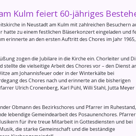
m Kulm feiert 60-jähriges Besteh
eitskirche in Neustadt am Kulm mit zahlreichen Besuchern a
hatte zu einem festlichen Bläserkonzert eingeladen und fe
um erinnerte an den ersten Auftritt des Chores im Jahr 1965,
ng zogen die Jubilare in die Kirche ein. Chorleiter und Di
stellte die vielseitige Arbeit des Chores vor – den Dienst a
itze am Johannisfeuer oder in der Winterkälte bei
erdegang des Chores nach und erinnerte an die bisherigen
arrer Ulrich Cronenberg, Karl Pühl, Willi Stahl, Jutta Meyer
tender Obmann des Bezirkschores und Pfarrer im Ruhestand,
nde lebendige Gemeindearbeit des Posaunenchores. Pfarrer
sikern für ihre treue Mitarbeit in Gottesdiensten und bei
 Musik, die starke Gemeinschaft und die beständige