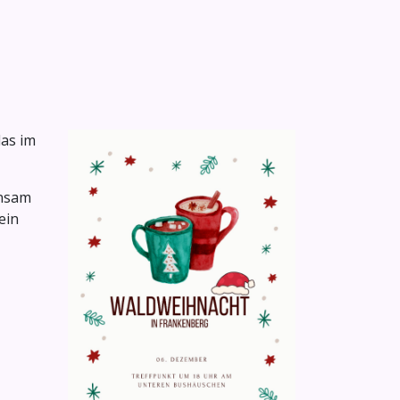
das im
insam
ein