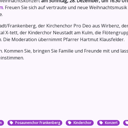
n Weihnachtskonzert
am Sonntag, 28. Dezember, um 16.30 Uhr
lm
. Freuen Sie sich auf vertraute und neue Weihnachtsmusik 
e.
dt/Frankenberg, der Kirchenchor Pro Deo aus Wirbenz, de
l X-tett, der Kinderchor Neustadt am Kulm, die Flötengrup
. Die Moderation übernimmt Pfarrer Hartmut Klausfelder.
men. Kommen Sie, bringen Sie Familie und Freunde mit und las
 einstimmen.
m
Posaunenchor Frankenberg
Kinderchor
Konzert