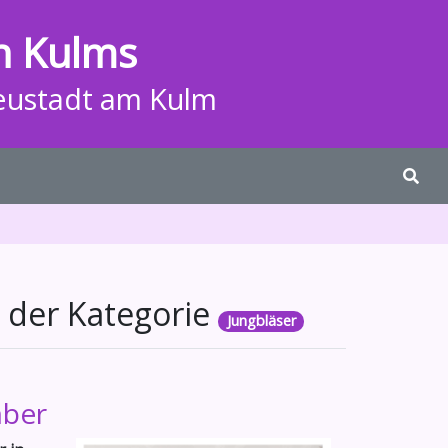
n Kulms
eustadt am Kulm
 der Kategorie
Jungbläser
mber