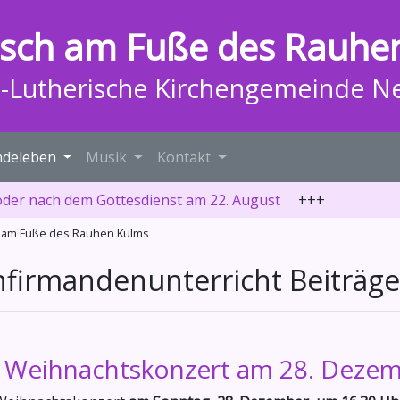
isch am Fuße des Rauhe
h-Lutherische Kirchengemeinde N
deleben
Musik
Kontakt
oder nach dem Gottesdienst am 22. August
+++
ch am Fuße des Rauhen Kulms
nfirmandenunterricht Beiträge
n Weihnachtskonzert am 28. Deze