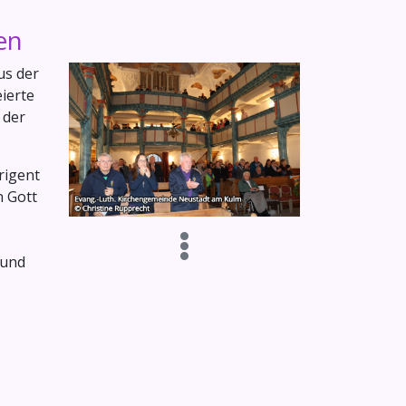
en
us der
ierte
 der
rigent
n Gott
 und