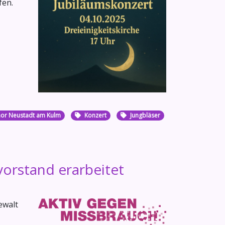
fen.
or Neustadt am Kulm
Konzert
Jungbläser
vorstand erarbeitet
ewalt