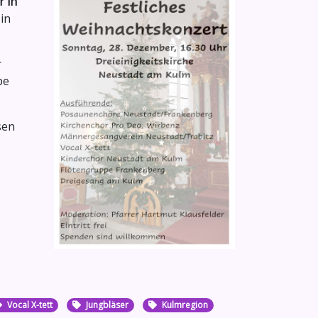
 in
in
r
pe
sen
Vocal X-tett
Jungbläser
Kulmregion