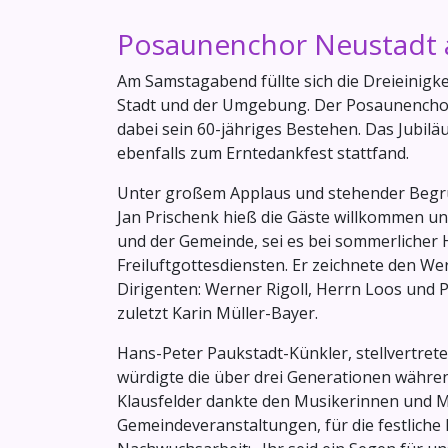
Posaunenchor Neustadt a
Am Samstagabend füllte sich die Dreieinigk
Stadt und der Umgebung. Der Posaunenchor 
dabei sein 60-jähriges Bestehen. Das Jubilä
ebenfalls zum Erntedankfest stattfand.
Unter großem Applaus und stehender Begrüßu
Jan Prischenk hieß die Gäste willkommen und 
und der Gemeinde, sei es bei sommerlicher H
Freiluftgottesdiensten. Er zeichnete den W
Dirigenten: Werner Rigoll, Herrn Loos und Pf
zuletzt Karin Müller-Bayer.
Hans-Peter Paukstadt-Künkler, stellvertre
würdigte die über drei Generationen währe
Klausfelder dankte den Musikerinnen und Mu
Gemeindeveranstaltungen, für die festliche