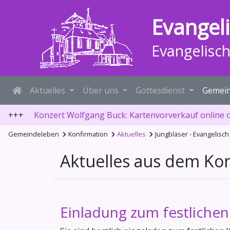
Evangel
Evangelisc
Aktuelles
Über uns
Gottesdienst
Gemein
+++
Konzert Wolfgang Buck: Kartenvorverkauf online 
Gemeindeleben
Konfirmation
Aktuelles
Jungbläser - Evangelis
Aktuelles aus dem Ko
Einladung zum festliche