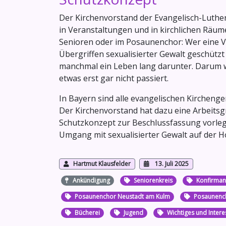
Der Kirchenvorstand der Evangelisch-Luthe
in Veranstaltungen und in kirchlichen Räum
Senioren oder im Posaunenchor: Wer eine V
Übergriffen sexualisierter Gewalt geschützt
manchmal ein Leben lang darunter. Darum wo
etwas erst gar nicht passiert.
In Bayern sind alle evangelischen Kircheng
Der Kirchenvorstand hat dazu eine Arbeitsg
Schutzkonzept zur Beschlussfassung vorleg
Umgang mit sexualisierter Gewalt auf der 
Hartmut Klausfelder
13. Juli 2025
Ankündigung
Seniorenkreis
Konfirma
Posaunenchor Neustadt am Kulm
Posaunenc
Bücherei
Jugend
Wichtiges und Inter