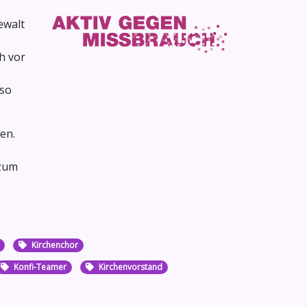
ewalt
h vor
 so
en.
 zum
Kirchenchor
Konfi-Teamer
Kirchenvorstand