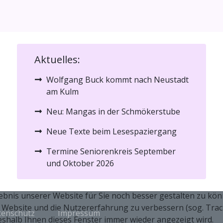
Aktuelles:
Wolfgang Buck kommt nach Neustadt
am Kulm
Neu: Mangas in der Schmökerstube
Neue Texte beim Lesespaziergang
Termine Seniorenkreis September
und Oktober 2026
nis unserer Website für Sie noch besser gestalten zu könne
e Website und die Nutzererfahrung zu verbessern (sog. Trac
tenschutz
Impressum
shalb Ihnen dieses Fenster immer wieder angezeigt wird.