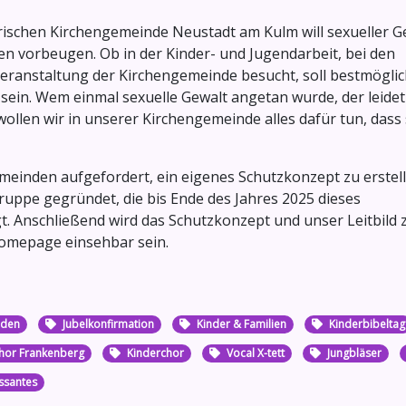
rischen Kirchengemeinde Neustadt am Kulm will sexueller G
en vorbeugen. Ob in der Kinder- und Jugendarbeit, bei den
eranstaltung der Kirchengemeinde besucht, soll bestmöglic
 sein. Wem einmal sexuelle Gewalt angetan wurde, der leidet
llen wir in unserer Kirchengemeinde alles dafür tun, dass
emeinden aufgefordert, ein eigenes Schutzkonzept zu erstell
ruppe gegründet, die bis Ende des Jahres 2025 dieses
t. Anschließend wird das Schutzkonzept und unser Leitbild
Homepage einsehbar sein.
nden
Jubelkonfirmation
Kinder & Familien
Kinderbibeltag
hor Frankenberg
Kinderchor
Vocal X-tett
Jungbläser
essantes