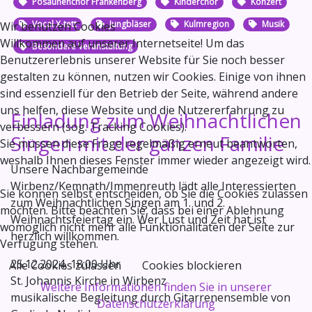
Posaunenchor Frankenberg
Kinderchor
Konzert
Vocal X-tett
Jungbläser
Kulmregion
Musik
Wir benutzen Cookies
Willkommen auf unserer Internetseite! Um das
Besondere Veranstaltung
Benutzererlebnis unserer Website für Sie noch besser
gestalten zu können, nutzen wir Cookies. Einige von ihnen
sind essenziell für den Betrieb der Seite, während andere
uns helfen, diese Website und die Nutzererfahrung zu
Einladung zum Weihnachtlichen
verbessern (sog. Tracking Cookies).
Singen mit der ganzen Familie
Sie müssen diese Frage regelmäßig erneut beantworten,
weshalb Ihnen dieses Fenster immer wieder angezeigt wird.
Unsere Nachbargemeinde
Wirbenz/Kemnath/Immenreuth lädt alle Interessierten
Sie können selbst entscheiden, ob Sie die Cookies zulassen
zum Weihnachtlichen Singen am 1. und 2.
möchten. Bitte beachten Sie, dass bei einer Ablehnung
Weihnachtsfeiertag ein. Wer Lust und Zeit hat ist
womöglich nicht mehr alle Funktionalitäten der Seite zur
herzlich willkommen.
Verfügung stehen.
25.12.2024, 18:00 Uhr
Alle Cookies zulassen
Cookies blockieren
St. Johannis Kirche in Wirbenz
Weitere Informationen finden Sie in unserer
musikalische Begleitung durch Gitarrenensemble von
Datenschutzerklärung