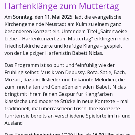
Harfenklänge zum Muttertag
Am
Sonntag, den 11. Mai 2025
, lädt die evangelische
Kirchengemeinde Neustadt am Kulm zu einem ganz
besonderen Konzert ein. Unter dem Titel „Saitenweise
Liebe – Harfenkonzert zum Muttertag“ erklingen in der
Friedhofskirche zarte und kräftige Klänge – gespielt
von der Leipziger Harfenistin Babett Niclas.
Das Programm ist so bunt und feinfühlig wie der
Frühling selbst: Musik von Debussy, Rota, Satie, Bach,
Mozart, dazu Volkslieder und bekannte Melodien, die
zum Innehalten und Genießen einladen. Babett Niclas
bringt mit ihrem feinen Gespür für Klangfarben
klassische und moderne Stücke in neue Kontexte – mal
traditionell, mal überraschend frisch. Ihre Konzerte
führten sie bereits an verschiedene Spielorte im In- und
Ausland.
Das Konzert beginnt um 17.00 Uhr, ab
16.00 Uhr
gibt es