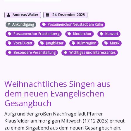
Andreas Walter
24. Dezember 2025
Ankündigung
Posaunenchor Neustadt am Kulm
Posaunenchor Frankenberg
Kinderchor
Konzert
Vocal X-tett
Jungbläser
Kulmregion
Musik
Besondere Veranstaltung
Wichtiges und Interessantes
Weihnachtliches Singen aus
dem neuen Evangelischen
Gesangbuch
Aufgrund der großen Nachfrage lädt Pfarrer
Klausfelder am morgigen Mittwoch (17.12.2025) erneut
zu einem Singabend aus dem neuen Gesangbuch ein.