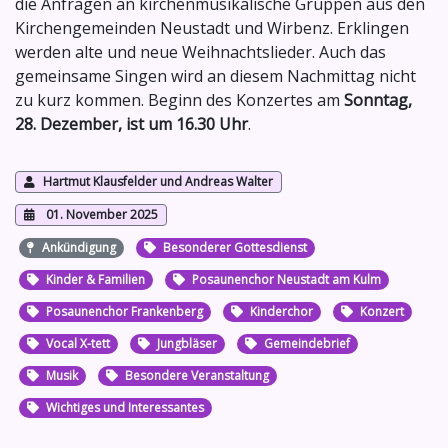
die Anfragen an kirchenmusikalische Gruppen aus den
Kirchengemeinden Neustadt und Wirbenz. Erklingen
werden alte und neue Weihnachtslieder. Auch das
gemeinsame Singen wird an diesem Nachmittag nicht
zu kurz kommen. Beginn des Konzertes am
Sonntag,
28. Dezember, ist um 16.30 Uhr
.
Hartmut Klausfelder und Andreas Walter
01. November 2025
Ankündigung
Besonderer Gottesdienst
Kinder & Familien
Posaunenchor Neustadt am Kulm
Posaunenchor Frankenberg
Kinderchor
Konzert
Vocal X-tett
Jungbläser
Gemeindebrief
Musik
Besondere Veranstaltung
Wichtiges und Interessantes