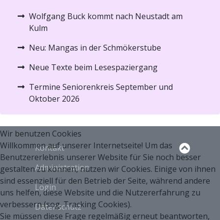
Wolfgang Buck kommt nach Neustadt am
Kulm
Neu: Mangas in der Schmökerstube
Neue Texte beim Lesespaziergang
Termine Seniorenkreis September und
Oktober 2026
Wir benutzen Cookies
Willkommen auf unserer Internetseite! Um das
Kontakt
Benutzererlebnis unserer Website für Sie noch besser
Administration
gestalten zu können, nutzen wir Cookies. Einige von ihnen
sind essenziell für den Betrieb der Seite, während andere
Login
uns helfen, diese Website und die Nutzererfahrung zu
verbessern (sog. Tracking Cookies).
Datenschutz
Sie müssen diese Frage regelmäßig erneut beantworten,