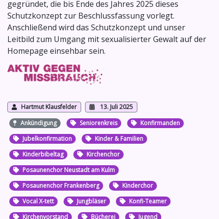
gegründet, die bis Ende des Jahres 2025 dieses
Schutzkonzept zur Beschlussfassung vorlegt.
Anschließend wird das Schutzkonzept und unser
Leitbild zum Umgang mit sexualisierter Gewalt auf der
Homepage einsehbar sein.
Hartmut Klausfelder
13. Juli 2025
Ankündigung
Seniorenkreis
Konfirmanden
Jubelkonfirmation
Kinder & Familien
Kinderbibeltag
Kirchenchor
Posaunenchor Neustadt am Kulm
Posaunenchor Frankenberg
Kinderchor
Vocal X-tett
Jungbläser
Konfi-Teamer
Kirchenvorstand
Bücherei
Jugend