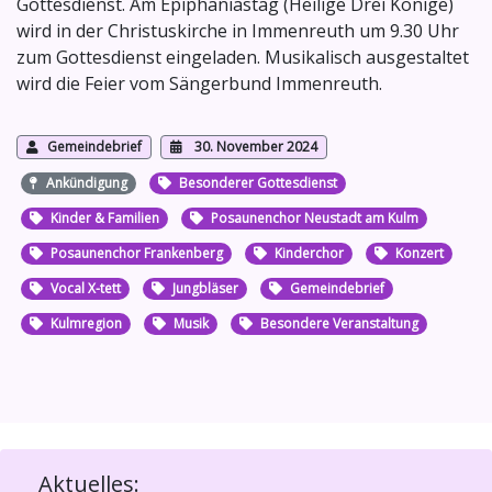
Gottesdienst. Am Epiphaniastag (Heilige Drei Könige)
wird in der Christuskirche in Immenreuth um 9.30 Uhr
zum Gottesdienst eingeladen. Musikalisch ausgestaltet
wird die Feier vom Sängerbund Immenreuth.
Gemeindebrief
30. November 2024
Ankündigung
Besonderer Gottesdienst
Kinder & Familien
Posaunenchor Neustadt am Kulm
Posaunenchor Frankenberg
Kinderchor
Konzert
Vocal X-tett
Jungbläser
Gemeindebrief
Kulmregion
Musik
Besondere Veranstaltung
Aktuelles: