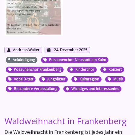
Andreas Walter
24. Dezember 2025
Ankündigung
Posaunenchor Neustadt am Kulm
Posaunenchor Frankenberg
Kinderchor
Konzert
Vocal X-tett
Jungbläser
Kulmregion
Musik
Besondere Veranstaltung
Wichtiges und Interessantes
Waldweihnacht in Frankenberg
Die Waldweihnacht in Frankenberg ist jedes Jahr ein