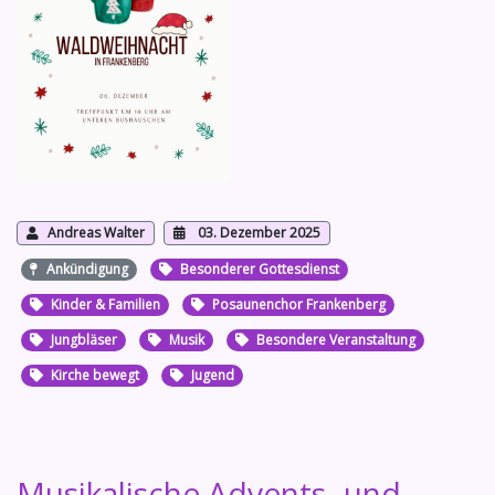
Andreas Walter
03. Dezember 2025
Ankündigung
Besonderer Gottesdienst
Kinder & Familien
Posaunenchor Frankenberg
Jungbläser
Musik
Besondere Veranstaltung
Kirche bewegt
Jugend
Musikalische Advents- und