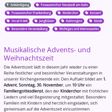
Ankündigung
Posaunenchor Neustadt am Kulm
Posaunenchor Frankenberg
Kinderchor
Konzert
Vocal X-tett
Jungbläser
Kulmregion
Musik
Besondere Veranstaltung
Wichtiges und Interessantes
Musikalische Advents- und
Weihnachtszeit
Die Adventszeit lädt in diesem Jahr wieder zu einer
Reihe festlicher und besinnlicher Veranstaltungen in
unserer Kirchengemeinde ein. Den Auftakt bildet am
1.
Advent
,
Sonntag, 30. November
, um
10 Uhr
ein
Familiengottesdienst
, den der
Kinderchor
mit fröhlichen
Liedern und viel Begeisterung mitgestaltet. Besonders
Familien mit Kindern sind herzlich eingeladen, sich
gemeinsam auf die Adventszeit einzustimmen.