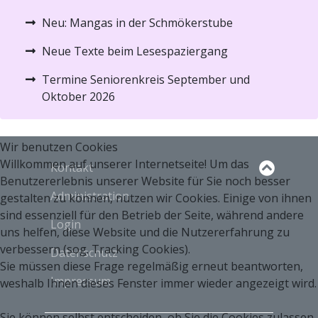
Neu: Mangas in der Schmökerstube
Neue Texte beim Lesespaziergang
Termine Seniorenkreis September und
Oktober 2026
Wir benutzen Cookies
Willkommen auf unserer Internetseite! Um das
Kontakt
Benutzererlebnis unserer Website für Sie noch besser
Administration
gestalten zu können, nutzen wir Cookies. Einige von ihnen
sind essenziell für den Betrieb der Seite, während andere
Login
uns helfen, diese Website und die Nutzererfahrung zu
verbessern (sog. Tracking Cookies).
Datenschutz
Sie müssen diese Frage regelmäßig erneut beantworten,
Impressum
weshalb Ihnen dieses Fenster immer wieder angezeigt wird.
Sie können selbst entscheiden, ob Sie die Cookies zulassen