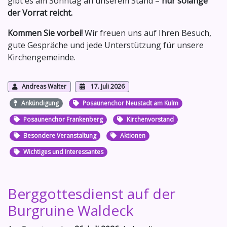
gibt es am Sonntag an unserem Stand –
nur solange
der Vorrat reicht.
Kommen Sie vorbei!
Wir freuen uns auf Ihren Besuch,
gute Gespräche und jede Unterstützung für unsere
Kirchengemeinde.
Andreas Walter
17. Juli 2026
Ankündigung
Posaunenchor Neustadt am Kulm
Posaunenchor Frankenberg
Kirchenvorstand
Besondere Veranstaltung
Aktionen
Wichtiges und Interessantes
Berggottesdienst auf der
Burgruine Waldeck