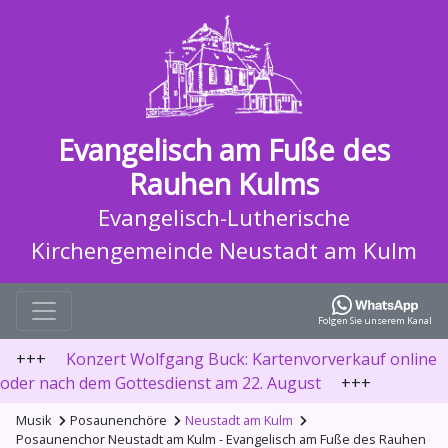
Evangelisch am Fuße des
Rauhen Kulms
Evangelisch-Lutherische
Kirchengemeinde Neustadt am Kulm
Folgen Sie unserem Kanal
+++
Konzert Wolfgang Buck: Kartenvorverkauf online
oder nach dem Gottesdienst am 22. August
+++
Musik
Posaunenchöre
Neustadt am Kulm
Posaunenchor Neustadt am Kulm - Evangelisch am Fuße des Rauhen