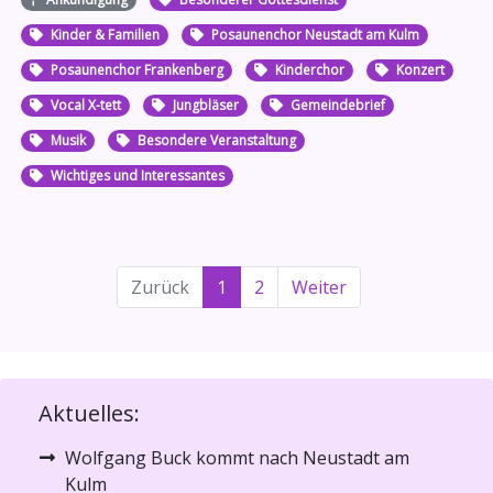
Kinder & Familien
Posaunenchor Neustadt am Kulm
Posaunenchor Frankenberg
Kinderchor
Konzert
Vocal X-tett
Jungbläser
Gemeindebrief
Musik
Besondere Veranstaltung
Wichtiges und Interessantes
Zurück
1
2
Weiter
Aktuelles:
Wolfgang Buck kommt nach Neustadt am
Kulm