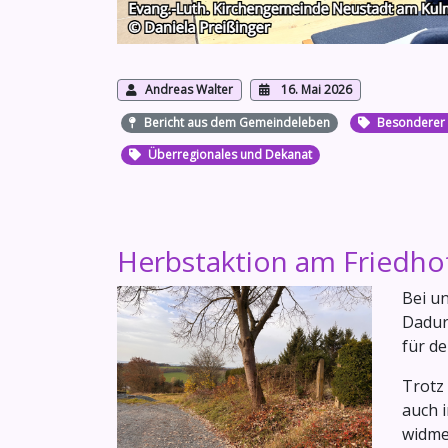
Andreas Walter
16. Mai 2026
Bericht aus dem Gemeindeleben
Besonderer 
Überregionales und Dekanat
Herbstaktion am Friedhof
Bei u
Dadur
für de
Trotz 
auch 
widme