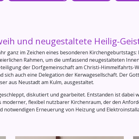
weih und neugestaltete Heilig-Geis
hr ganz im Zeichen eines besonderen Kirchengeburtstags: Di
n feierlichen Rahmen, um die umfassend neugestalteten Inn
eteiligung der Dorfgemeinschaft am Christi-Himmelfahrts-W
fand sich auch eine Delegation der Kerwagesellschaft. Der 
ser aus Neustadt am Kulm, ausgestaltet.
chleppt, diskutiert und gearbeitet. Entstanden ist dabei w
als moderner, flexibel nutzbarer Kirchenraum, der den Anfor
end notwendigen Erneuerung von Heizung und Elektroinstal