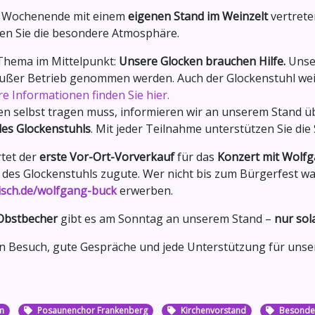
te Wochenende mit einem
eigenen Stand im Weinzelt
vertrete
en Sie die besondere Atmosphäre.
 Thema im Mittelpunkt:
Unsere Glocken brauchen Hilfe.
Unser
außer Betrieb genommen werden. Auch der Glockenstuhl wei
e Informationen finden Sie hier.
en selbst tragen muss, informieren wir an unserem Stand üb
es Glockenstuhls
. Mit jeder Teilnahme unterstützen Sie die
tet der
erste Vor-Ort-Vorverkauf
für das
Konzert mit Wolf
des Glockenstuhls zugute. Wer nicht bis zum Bürgerfest wa
sch.de/wolfgang-buck
erwerben.
 Obstbecher
gibt es am Sonntag an unserem Stand –
nur sol
en Besuch, gute Gespräche und jede Unterstützung für uns
m
Posaunenchor Frankenberg
Kirchenvorstand
Besonder