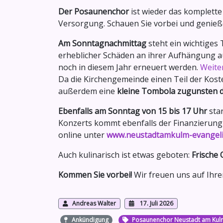
Der Posaunenchor
ist wieder das komplet
Versorgung. Schauen Sie vorbei und genieß
Am Sonntagnachmittag
steht ein wichtiges
erheblicher Schäden an ihrer Aufhängung 
noch in diesem Jahr erneuert werden.
Weiter
Da die Kirchengemeinde einen Teil der Kost
außerdem eine
kleine Tombola zugunsten d
Ebenfalls am Sonntag von 15 bis 17 Uhr
star
Konzerts kommt ebenfalls der Finanzierung 
online unter
www.neustadtamkulm-evangeli
Auch kulinarisch ist etwas geboten:
Frische
Kommen Sie vorbei!
Wir freuen uns auf Ihr
Andreas Walter
17. Juli 2026
Ankündigung
Posaunenchor Neustadt am Kul