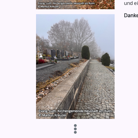
und e
Danke 