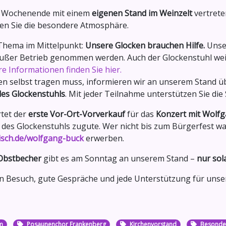
te Wochenende mit einem
eigenen Stand im Weinzelt
vertrete
en Sie die besondere Atmosphäre.
 Thema im Mittelpunkt:
Unsere Glocken brauchen Hilfe.
Unser
außer Betrieb genommen werden. Auch der Glockenstuhl wei
e Informationen finden Sie hier.
en selbst tragen muss, informieren wir an unserem Stand üb
es Glockenstuhls
. Mit jeder Teilnahme unterstützen Sie die
tet der
erste Vor-Ort-Vorverkauf
für das
Konzert mit Wolf
des Glockenstuhls zugute. Wer nicht bis zum Bürgerfest wa
sch.de/wolfgang-buck
erwerben.
 Obstbecher
gibt es am Sonntag an unserem Stand –
nur sol
en Besuch, gute Gespräche und jede Unterstützung für uns
m
Posaunenchor Frankenberg
Kirchenvorstand
Besonder