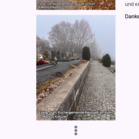
und e
Danke 