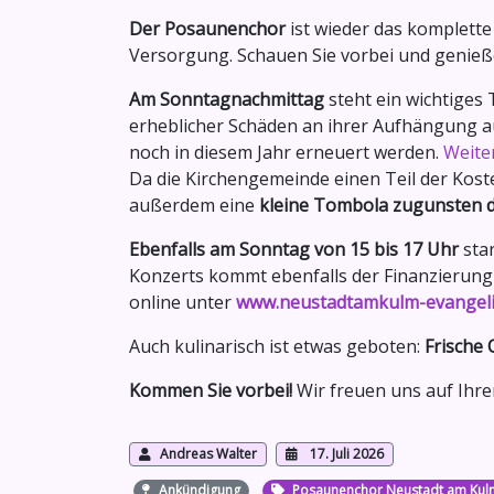
Der Posaunenchor
ist wieder das komplet
Versorgung. Schauen Sie vorbei und genieß
Am Sonntagnachmittag
steht ein wichtiges
erheblicher Schäden an ihrer Aufhängung 
noch in diesem Jahr erneuert werden.
Weiter
Da die Kirchengemeinde einen Teil der Kost
außerdem eine
kleine Tombola zugunsten d
Ebenfalls am Sonntag von 15 bis 17 Uhr
star
Konzerts kommt ebenfalls der Finanzierung 
online unter
www.neustadtamkulm-evangeli
Auch kulinarisch ist etwas geboten:
Frische
Kommen Sie vorbei!
Wir freuen uns auf Ihr
Andreas Walter
17. Juli 2026
Ankündigung
Posaunenchor Neustadt am Kul