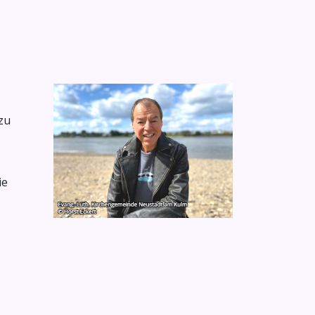
zu
ie