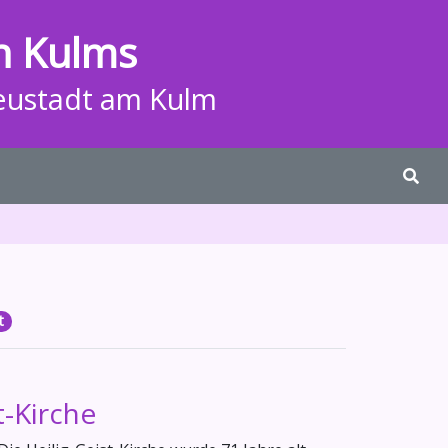
n Kulms
eustadt am Kulm
t
t-Kirche