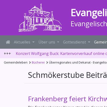
Evangel
Evangelisc
Aktuelles
Über uns
Gottesdienst
Gemein
+++
Konzert Wolfgang Buck: Kartenvorverkauf online 
Gemeindeleben
Bücherei
Überregionales und Dekanat - Evangeli
Schmökerstube Beiträ
Frankenberg feiert Kirch