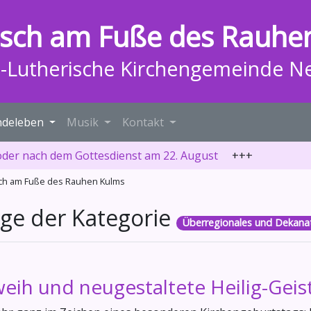
isch am Fuße des Rauhe
h-Lutherische Kirchengemeinde N
deleben
Musik
Kontakt
oder nach dem Gottesdienst am 22. August
+++
sch am Fuße des Rauhen Kulms
ge der Kategorie
Überregionales und Dekana
weih und neugestaltete Heilig-Geis