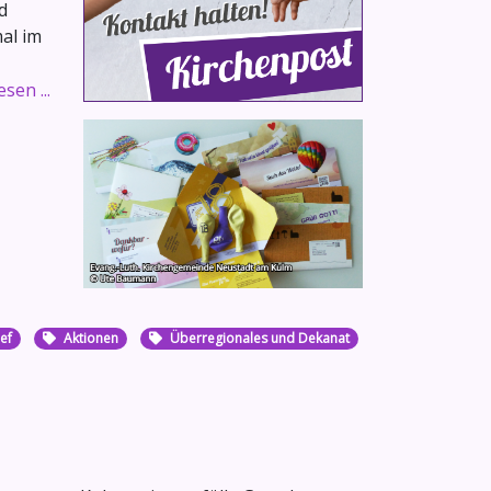
d
mal im
sen ...
ef
Aktionen
Überregionales und Dekanat