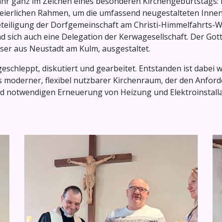
hr ganz im Zeichen eines besonderen Kirchengeburtstags: Di
n feierlichen Rahmen, um die umfassend neugestalteten Inn
eteiligung der Dorfgemeinschaft am Christi-Himmelfahrts-W
fand sich auch eine Delegation der Kerwagesellschaft. Der 
ser aus Neustadt am Kulm, ausgestaltet.
chleppt, diskutiert und gearbeitet. Entstanden ist dabei w
als moderner, flexibel nutzbarer Kirchenraum, der den Anfor
end notwendigen Erneuerung von Heizung und Elektroinstal