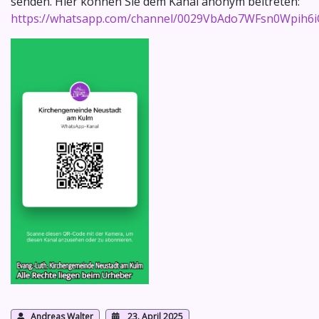
senden. Hier können Sie dem Kanal anonym beitreten:
https://whatsapp.com/channel/0029VbAdo7WFsn0Wpih6
Andreas Walter
23. April 2025