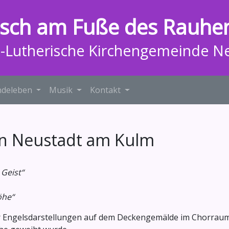
isch am Fuße des Rauhe
h-Lutherische Kirchengemeinde N
deleben
Musik
Kontakt
 in Neustadt am Kulm
Geist“
he“
der Engelsdarstellungen auf dem Deckengemälde im Chorraum