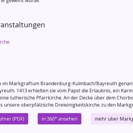
che geweiht wurde.
ranstaltungen
irche
hen im Markgraftum Brandenburg-Kulmbach/Bayreuth genan
h. 1413 erhielten sie vom Papst die Erlaubnis, ein Karme
eine lutherische Pfarrkirche. An der Decke über dem Chorbo
 unsere oberpfälzische Dreieinigkeitskirche zu den Markgr
ührer (PDF)
in 360° ansehen
mehr über Markg