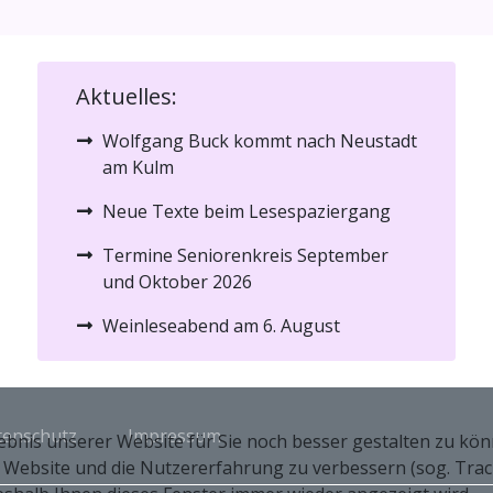
Aktuelles:
Wolfgang Buck kommt nach Neustadt
am Kulm
Neue Texte beim Lesespaziergang
Termine Seniorenkreis September
und Oktober 2026
Weinleseabend am 6. August
tenschutz
Impressum
nis unserer Website für Sie noch besser gestalten zu könne
e Website und die Nutzererfahrung zu verbessern (sog. Trac