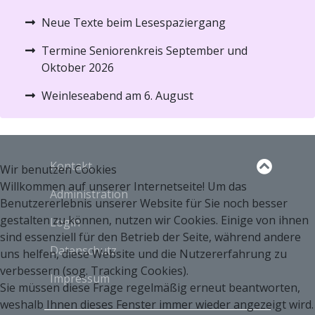
Neue Texte beim Lesespaziergang
Termine Seniorenkreis September und
Oktober 2026
Weinleseabend am 6. August
Kontakt
Wir benutzen Cookies
Willkommen auf unserer Internetseite! Um das
Administration
Benutzererlebnis unserer Website für Sie noch besser
gestalten zu können, nutzen wir Cookies. Einige von ihnen
Login
sind essenziell für den Betrieb der Seite, während andere
Datenschutz
uns helfen, diese Website und die Nutzererfahrung zu
verbessern (sog. Tracking Cookies).
Impressum
Sie müssen diese Frage regelmäßig erneut beantworten,
weshalb Ihnen dieses Fenster immer wieder angezeigt wird.