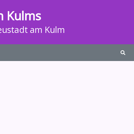
n Kulms
eustadt am Kulm