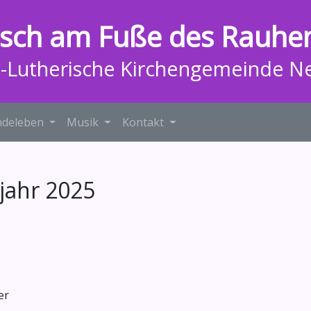
isch am Fuße des Rauhe
h-Lutherische Kirchengemeinde N
deleben
Musik
Kontakt
jahr 2025
er