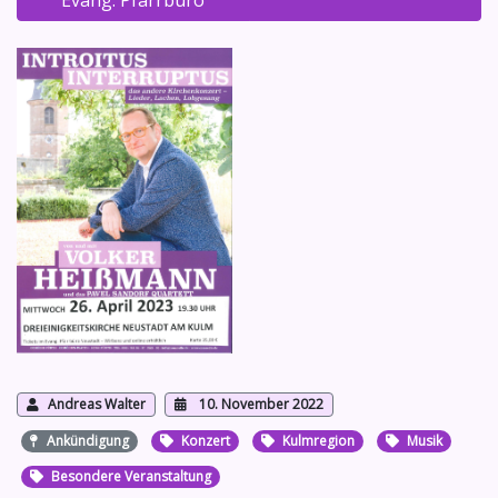
Evang. Pfarrbüro
Andreas Walter
10. November 2022
Ankündigung
Konzert
Kulmregion
Musik
Besondere Veranstaltung